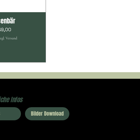
senbär
149,00
zgl. Versand
iche Infos
B
Bilder Download