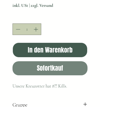
inkl. USt
|
zzgl. Versand
Anzahl
*
In den Warenkorb
Sofortkauf
Unsere Kreuzotter hat 8!!! Kills.
Gruppe
3
Info:
Gewicht:
22kg
Maße:
H: 45cm B: 49cm L: 110 cm